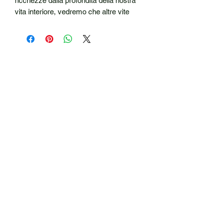
ricchezze dalla profondità della nostra
vita interiore, vedremo che altre vite
saranno
profondamente influenzate.”