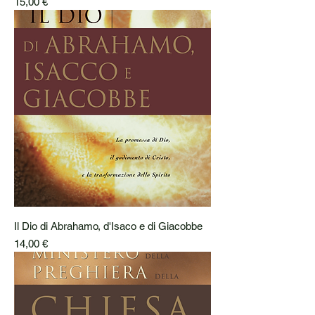
Prezzo
15,00 €
Il Dio di Abrahamo, d'Isaco e di Giacobbe
Prezzo
14,00 €