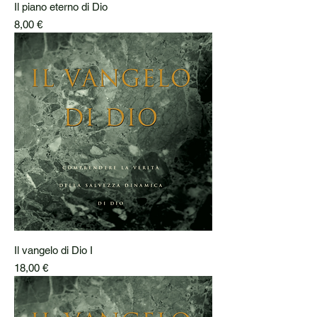
Il piano eterno di Dio
Prezzo
8,00 €
Il vangelo di Dio I
Prezzo
18,00 €